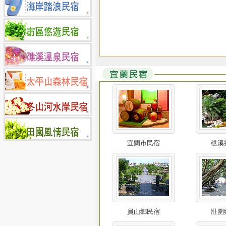
宜蘭市民宿
礁溪
員山鄉民宿
壯圍